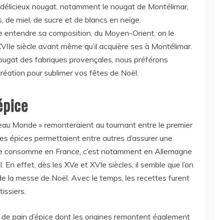
 délicieux nougat, notamment le nougat de Montélimar,
 de miel, de sucre et de blancs en neige.
sse entendre sa composition, du Moyen-Orient, on le
XVIIe siècle avant même qu’il acquière ses à Montélimar.
nougat des fabriques provençales, nous préférons
réation pour sublimer vos fêtes de Noël.
épice
veau Monde » remonteraient au tournant entre le premier
les épices permettaient entre autres d’assurer une
n le consomme en France, c’est notamment en Allemagne
En effet, dès les XVe et XVIe siècles, il semble que l’on
n de la messe de Noël. Avec le temps, les recettes furent
issiers.
e pain d’épice dont les origines remontent également