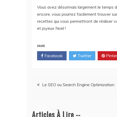
Vous avez désormais largement le temps de
encore, vous pourrez facilement trouver sur 
recettes qui vous permettront de réaliser
et joyeux Noël !
SHARE
Facebook
Twitter
Pinte
Navigation
Le SEO ou Search Engine Optimization
de
l’article
Articles À Lire --