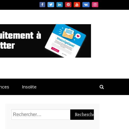
re ! Informations Et News Sur
nces
Insolite
Rechercher :